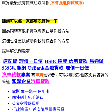
就算最後沒有貸款也沒關係
(不會強迫你貸款喔)
建議可以每一家都填表諮詢一下
因為同時有很多貸款專家在幫你找方法
這樣也會更快幫助你找到適合你的方案
提早解決問題唷
速配貸
理債一日便
HSBC匯豐-信用貸款
易通辦
9595助貸網
UrBank金融貸款
理債一日便
汽車貸款
專案
有
車貸
需求者，可以利用這2個家免費諮詢的
和潤企業
汽車貸款
管道
電影 買一送一 信用卡
國外刷卡免手續費
英文家教班費用
行政院 青年首次購屋優惠房貸