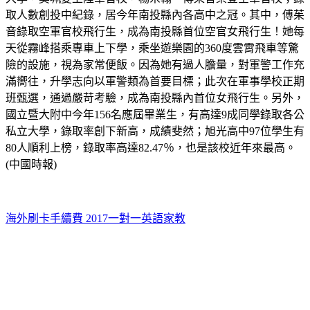
取人數創投中紀錄，居今年南投縣內各高中之冠。其中，傅茱
音錄取空軍官校飛行生，成為南投縣首位空官女飛行生！她每
天從霧峰搭乘專車上下學，乘坐遊樂園的360度雲霄飛車等驚
險的設施，視為家常便飯。因為她有過人膽量，對軍警工作充
滿嚮往，升學志向以軍警類為首要目標；此次在軍事學校正期
班甄選，通過嚴苛考驗，成為南投縣內首位女飛行生。另外，
國立暨大附中今年156名應屆畢業生，有高達9成同學錄取各公
私立大學，錄取率創下新高，成績斐然；旭光高中97位學生有
80人順利上榜，錄取率高達82.47％，也是該校近年來最高。
(中國時報)
海外刷卡手續費 2017
一對一英語家教