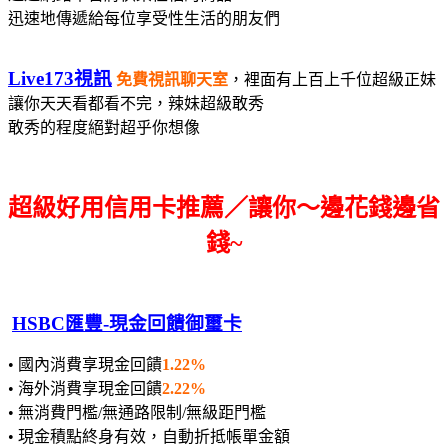
迅速地傳遞給每位享受性生活的朋友們
Live173視訊
免費視訊聊天室
，裡面有上百上千位超級正妹
讓你天天看都看不完，辣妹超級敢秀
敢秀的程度絕對超乎你想像
超級好用信用卡推薦／讓你～邊花錢邊省
錢~
HSBC匯豐-現金回饋御璽卡
• 國內消費享現金回饋
1.22%
• 海外消費享現金回饋
2.22%
• 無消費門檻/無通路限制/無級距門檻
• 現金積點終身有效，自動折抵帳單金額