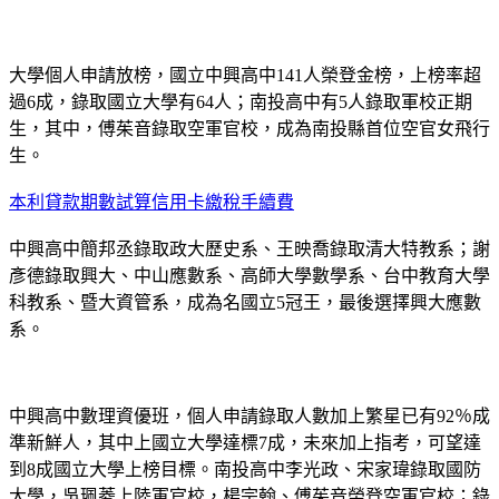
大學個人申請放榜，國立中興高中141人榮登金榜，上榜率超
過6成，錄取國立大學有64人；南投高中有5人錄取軍校正期
生，其中，傅茱音錄取空軍官校，成為南投縣首位空官女飛行
生。
本利貸款期數試算
信用卡繳稅手續費
中興高中簡邦丞錄取政大歷史系、王映喬錄取清大特教系；謝
彥德錄取興大、中山應數系、高師大學數學系、台中教育大學
科教系、暨大資管系，成為名國立5冠王，最後選擇興大應數
系。
中興高中數理資優班，個人申請錄取人數加上繁星已有92％成
準新鮮人，其中上國立大學達標7成，未來加上指考，可望達
到8成國立大學上榜目標。南投高中李光政、宋家瑋錄取國防
大學，吳珮菱上陸軍官校，楊宗翰、傅茱音榮登空軍官校；錄